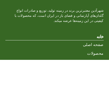
شهرآذین معتبرترین برند در زمینه تولید، توزیع و صادرات انواع
گلدان‌‏های آپارتمانی و فضای باز در ایران است، که محصولات با
کیفیتی در این زمینه‌ها عرضه میکند.
خانه
صفحه اصلی
محصولات
درباره ما
وبلاگ
ارتباط با ما
ارتباط با ما
info@shahrazinpolyplast.com
تلفکس: 02644563181
تلفن: 09198070842